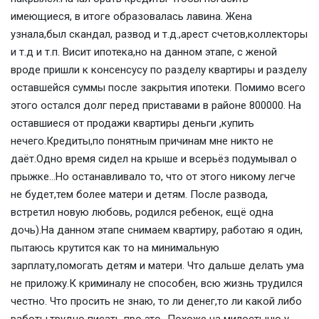
имеющиеся, в итоге образовалась лавина. Жена
узнала,был скандал, развод и т.д.,арест счетов,коллекторы
и т.д и т.п. Висит ипотека,но на данном этапе, с женой
вроде пришли к консенсусу по разделу квартиры и разделу
оставшейся суммы после закрытия ипотеки. Помимо всего
этого остался долг перед приставами в районе 800000. На
оставшиеся от продажи квартиры деньги ,купить
нечего.Кредиты,по понятным причинам мне никто не
даёт.Одно время сидел на крыше и всерьёз подумывал о
прыжке...Но останавливало то, что от этого никому легче
не будет,тем более матери и детям. После развода,
встретил новую любовь, родился ребенок, ещё одна
дочь).На данном этапе снимаем квартиру, работаю я один,
пытаюсь крутится как то на минимальную
зарплату,помогать детям и матери. Что дальше делать ума
не приложу.К криминалу не способен, всю жизнь трудился
честно. Что просить не знаю, то ли денег,то ли какой либо