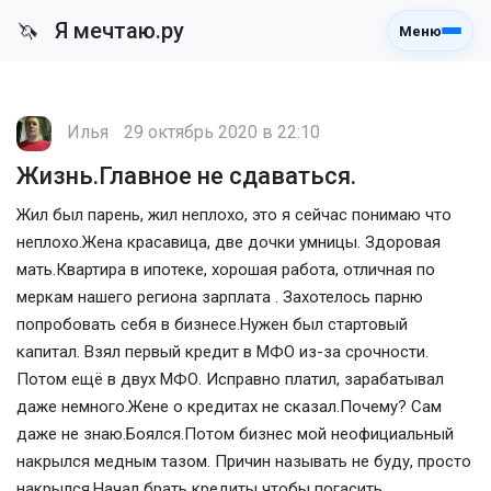
Я мечтаю.ру
🦄
Меню
Илья
29 октябрь 2020 в 22:10
Жизнь.Главное не сдаваться.
Жил был парень, жил неплохо, это я сейчас понимаю что
неплохо.Жена красавица, две дочки умницы. Здоровая
мать.Квартира в ипотеке, хорошая работа, отличная по
меркам нашего региона зарплата . Захотелось парню
попробовать себя в бизнесе.Нужен был стартовый
капитал. Взял первый кредит в МФО из-за срочности.
Потом ещё в двух МФО. Исправно платил, зарабатывал
даже немного.Жене о кредитах не сказал.Почему? Сам
даже не знаю.Боялся.Потом бизнес мой неофициальный
накрылся медным тазом. Причин называть не буду, просто
накрылся.Начал брать кредиты чтобы погасить