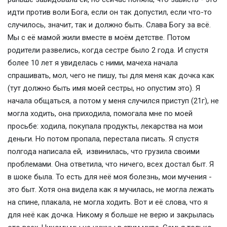
идти против воли Бога, если он так допустил, если что-то
случилось, значит, так и должно быть. Слава Богу за всë.
Мы с её мамой жили вместе в моём детстве. Потом
родители развелись, когда сестре было 2 года. И спустя
более 10 лет я увиделась с ними, мачеха начала
спрашивать, мол, чего не пишу, ты для меня как дочка как
(тут должно быть имя моей сестры, но опустим это). Я
начала общаться, а потом у меня случился приступ (21г), не
могла ходить, она приходила, помогала мне по моей
просьбе: ходила, покупала продукты, лекарства на мои
деньги. Но потом пропала, перестала писать. Я спустя
полгода написала ей, извинилась, что грузила своими
проблемами. Она ответила, что ничего, всех достал быт. Я
в шоке была. То есть для неё моя болезнь, мои мучения -
это быт. Хотя она видела как я мучилась, не могла лежать
на спине, плакала, не могла ходить. Вот и её слова, что я
для неё как дочка. Никому я больше не верю и закрылась