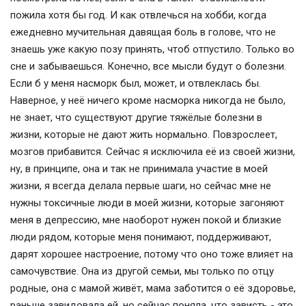
пожила хотя бы год. И как отвлечься на хобби, когда
ежедневно мучительная давящая боль в голове, что не
знаешь уже какую позу принять, чтоб отпустило. Только во
сне и забываешься. Конечно, все мысли будут о болезни.
Если б у меня насморк был, может, и отвлеклась бы.
Наверное, у неё ничего кроме насморка никогда не было,
не знает, что существуют другие тяжёлые болезни в
жизни, которые не дают жить нормально. Повзрослеет,
мозгов прибавится. Сейчас я исключила её из своей жизни,
ну, в принципе, она и так не принимала участие в моей
жизни, я всегда делала первые шаги, но сейчас мне не
нужны токсичные люди в моей жизни, которые загоняют
меня в депрессию, мне наоборот нужен покой и близкие
люди рядом, которые меня понимают, поддерживают,
дарят хорошее настроение, потому что оно тоже влияет на
самочувствие. Она из другой семьи, мы только по отцу
родные, она с мамой живёт, мама заботится о её здоровье,
раньше завидовала ей, но сейчас поняла, что зависть - это