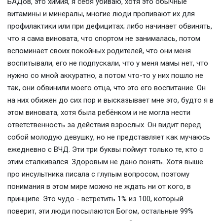
БАДов, это химия, я себя убиваю, хотя это обычные
витамины и минералы, многие люди пропивают их для
профилактики или при дефицитах; либо начинает обвинять,
что я сама виновата, что спортом не занималась, потом
вспоминает своих покойных родителей, что они меня
воспитывали, его не подпускали, что у меня мамы нет, что
нужно со мной аккуратно, а потом что-то у них пошло не
так, они обвинили моего отца, что это его воспитание. Он
на них обижен до сих пор и высказывает мне это, будто я в
этом виновата, хотя была ребёнком и не могла нести
ответственность за действия взрослых. Он видит перед
собой молодую девушку, но не представляет как мучаюсь
ежедневно с ВЧД. Эти три буквы поймут только те, кто с
этим сталкивался. Здоровым не дано понять. Хотя выше
про инсультника писала с глупым вопросом, поэтому
понимания в этом мире можно не ждать ни от кого, в
принципе. Это чудо - встретить 1% из 100, который
поверит, эти люди посылаются Богом, остальные 99%