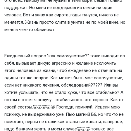
ото всех. Никому мы не нужны в этим мире. Семья только
поддержит. Но меня не поддержал из семьи ни один
человек. Вот и живу как сирота ,годы тянутся, ничего не
меняется. Жизнь просто слита в унитаз не по моей вине, но
меня в чëм-то обвиняют.
Ежедневный вопрос "как самочувствие?" тоже выводит из
себя, вызывает дикую агрессию и желание исключить
этого человека из жизни, чтоб ежедневно не отвечать на
один и тот же вопрос. Как может быть моё самочувствие,
если нет никакого лечения, обследований????? Или вы
хотите услышать, что не стало хуже, что всë стабильно? А
потом в ответ я получу - стабильность это хорошо. Как от
своей сестры.🤣🤣🤣🤣🥲 Господи, помилуй. Исцели мою
психику, не выдерживаю уже. Пью магний Б6, но что-то не
помогает, нервы не стали как стальные канаты, наверное,
надо банками жрать в моем случае🤣🤣🤣 только всë