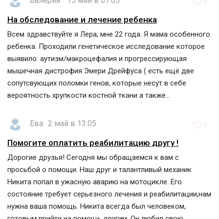
Валерия
15 май в 07:05
0
На обследование и лечение ребенка
Всем здравствуйте я Лера, мне 22 года. Я мама особенного
ребенка. Проходили генетическое исследование которое
выявило: аутизм/макроцефалия и прогрессирующая
мышечная дистрофия Эмери Дрейфуса ( есть ещё две
сопутсвующих поломки генов, которые несут в себе
вероятность хрупкости костной ткани а также...
Ева
2 май в 13:05
0
Помогите оплатить реабилитацию другу !
Дорогие друзья! Сегодня мы обращаемся к вам с
просьбой о помощи. Наш друг и талантливый механик
Никита попал в ужасную аварию на мотоцикле. Его
состояние требует серьезного лечения и реабилитации,нам
нужна ваша помощь. Никита всегда был человеком,
готовым прийти на помощь другим. Он любил свою...