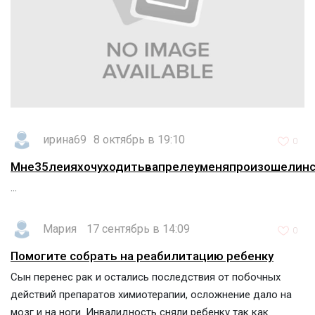
ирина69
8 октябрь в 19:10
0
Мне35леияхочуходитьвапрелеуменяпроизошелинс
...
Мария
17 сентябрь в 14:09
0
Помогите собрать на реабилитацию ребенку
Сын перенес рак и остались последствия от побочных
действий препаратов химиотерапии, осложнение дало на
мозг и на ноги. Инвалидность сняли ребенку так как