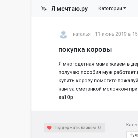
Я мечтаю.ру
🦄
Категории
наталья
11 июнь 2019 в 15
покупка коровы
Я многодетная мама.живем в дер
получаю пособия муж работает.п
купить корову помогите пожалуй
нам за сметанкой молочком пр
за10р
Кате
Поддержать лайком
0
Нуж