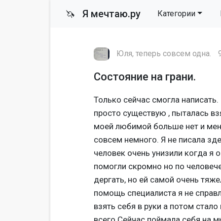
Я мечтаю.ру
🦄
Категории
Юля, теперь совсем одна.
Состояние на грани.
Только сейчас смогла написать.
просто существую , пыталась взя
моей любимой больше нет и меня 
совсем немного. Я не писала зд
человек очень унизили когда я
помогли скромно но по человече
дергать, но ей самой очень тяже
помощь специалиста я не справл
взять себя в руки а потом стал
всего.Сейчас поймала себя на мы