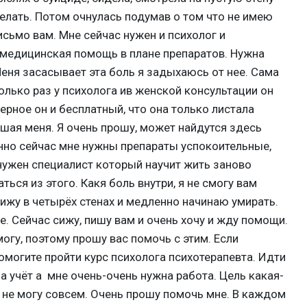
делать. Потом очнулась подумав о том что не имею
исьмо вам. Мне сейчас нужен и психолог и
 медицинская помощь в плане препаратов. Нужна
еня засасывает эта боль я задыхаюсь от нее. Сама
олько раз у психолога ив женской консультации он
ерное он и бесплатный, что она только листала
ушая меня. Я очень прошу, может найдутся здесь
нно сейчас мне нужны препараты успокоительные,
нужен специалист который научит жить заново
ься из этого. Какя боль внутри, я не смогу вам
Сижу в четырёх стенах и медленно начинаю умирать.
е. Сейчас сижу, пишу вам и очень хочу и жду помощи.
огу, поэтому прошу вас помочь с этим. Если
могите пройти курс психолога психотерапевта. Идти
на учёт а мне очень-очень нужна работа. Цель какая-
я не могу совсем. Очень прошу помочь мне. В каждом