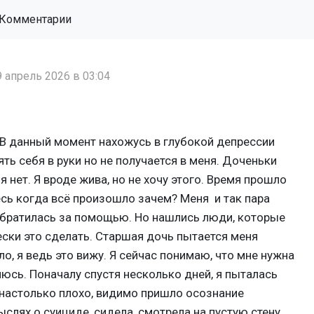
Комментарии
9 апрель 2026 в 03:04
 В данный момент нахожусь в глубокой депрессии
ть себя в руки но не получается в меня. Доченьки
нет. Я вроде жива, но не хочу этого. Время прошло
есь когда всё произошло зачем? Меня и так пара
 обратилась за помощью. Но нашлись люди, которые
ски это сделать. Старшая дочь пытается меня
ло, я ведь это вижу. Я сейчас понимаю, что мне нужна
юсь. Поначалу спустя несколько дней, я пыталась
о настолько плохо, видимо пришло осознание
слях о суициде, сидела, смотрела на пустую стену