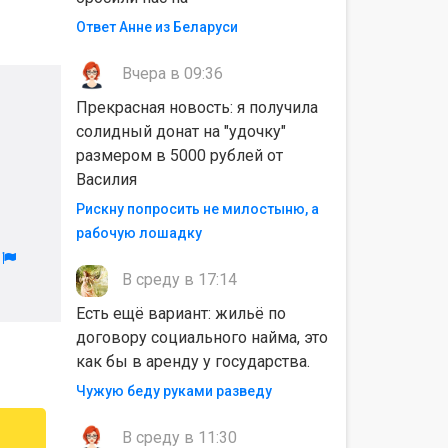
Ответ Анне из Беларуси
Вчера в 09:36
Прекрасная новость: я получила
солидный донат на "удочку"
размером в 5000 рублей от
Василия
Рискну попросить не милостыню, а
рабочую лошадку
л
В среду в 17:14
Есть ещё вариант: жильё по
договору социального найма, это
как бы в аренду у государства.
Чужую беду руками разведу
В среду в 11:30