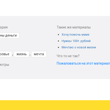
гория
Такие же материалы
Хочу помочь маме
ны деньги
Нужны 100т. рублей
Мечтаю о новой жизни
ровье
,
жизнь
,
мечта
Что то не так?
Пожаловаться на этот материа
мотры