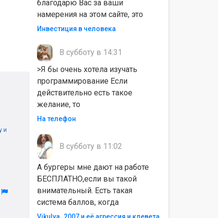
благодарю Вас за ваши
намерения на этом сайте, это
Инвестиция в человека
В субботу в 14:31
>Я бы очень хотела изучать
программирование Если
действительно есть такое
желание, то
На телефон
 и
В субботу в 11:02
А бургеры мне дают на работе
БЕСПЛАТНО,если вы такой
внимательный. Есть такая
л
система баллов, когда
Vikulya_2007 и её агрессия и клевета