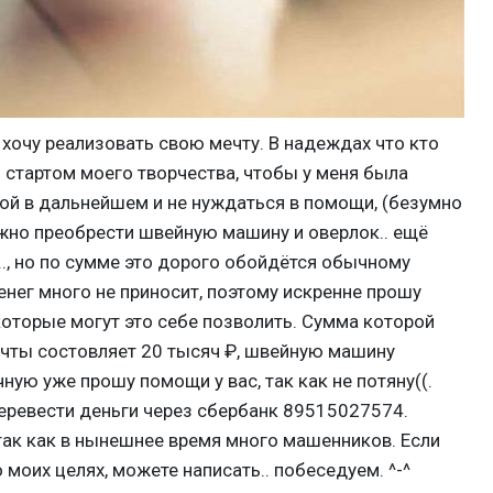
хочу реализовать свою мечту. В надеждах что кто
стартом моего творчества, чтобы у меня была
й в дальнейшем и не нуждаться в помощи, (безумно
нужно преобрести швейную машину и оверлок.. ещё
.., но по сумме это дорого обойдётся обычному
енег много не приносит, поэтому искренне прошу
оторые могут это себе позволить. Сумма которой
ечты состовляет 20 тысяч ₽, швейную машину
чную уже прошу помощи у вас, так как не потяну((.
еревести деньги через сбербанк 89515027574.
так как в нынешнее время много машенников. Если
моих целях, можете написать.. побеседуем. ^-^