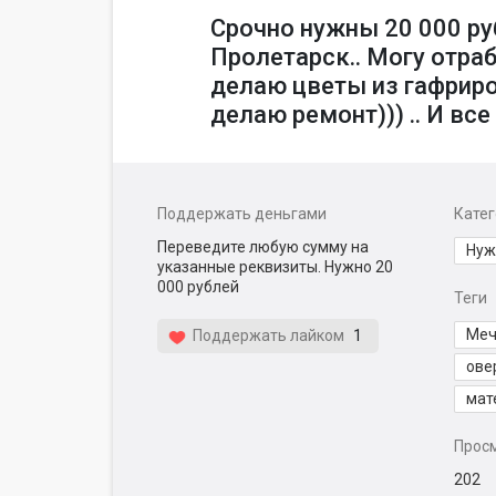
Срочно нужны 20 000 руб
Пролетарск.. Могу отраб
делаю цветы из гафриро
делаю ремонт))) .. И вс
Поддержать деньгами
Кате
Переведите любую сумму на
Нуж
указанные реквизиты. Нужно 20
000 рублей
Теги
Меч
Поддержать лайком
1
ове
мат
Прос
202