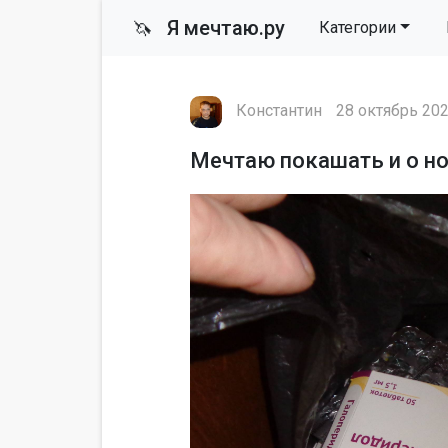
Я мечтаю.ру
🦄
Категории
Константин
28 октябрь 202
Мечтаю покашать и о н