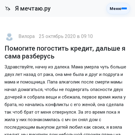
Я мечтаю.ру
🦄
Меню
Вилора
25 октябрь 2020 в 09:10
Помогите погостить кредит, дальше я
сама разберусь
Здравствуйте, начну из далека. Мама умерла чуть больше
двух лет назад от рака, она мне была и друг и подруга и
мама и помощница. Папа алкаголик после смерти мамы
начал домагаться, чтобы не подвергать опасности двух
дочерей я собрала вещи и сбежала, первое время жила у
брата, но начались конфликты с его женой, она сделала
так чтоб брат от меня отвернулся. За это время пока я
жила у них познакомилась с мч он снял дом с
последующим выкупом детей любил как своих, я взяла
кредит, мы вукупили дом небольшой строили планы на