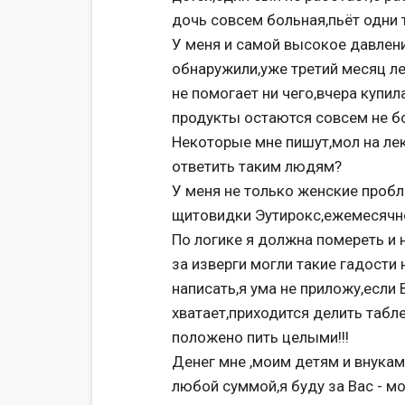
дочь совсем больная,пьёт одни 
У меня и самой высокое давлени
обнаружили,уже третий месяц ле
не помогает ни чего,вчера купил
продукты остаются совсем не б
Некоторые мне пишут,мол на лека
ответить таким людям?
У меня не только женские пробл
щитовидки Эутирокс,ежемесячно
По логике я должна помереть и 
за изверги могли такие гадости 
написать,я ума не приложу,если 
хватает,приходится делить табле
положено пить целыми!!!
Денег мне ,моим детям и внукам
любой суммой,я буду за Вас - мо