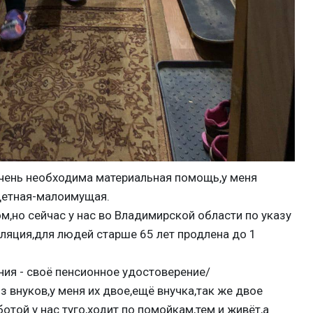
чень необходима материальная помощь,у меня
детная-малоимущая.
м,но сейчас у нас во Владимирской области по указу
ляция,для людей старше 65 лет продлена до 1
ия - своё пенсионное удостоверение/
з внуков,у меня их двое,ещё внучка,так же двое
ботой у нас туго,ходит по помойкам,тем и живёт,а