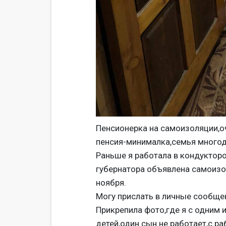
Пенсионерка на самоизоляции,о
пенсия-минималка,семья много
Раньше я работала в кондукторо
губернатора объявлена самоизо
ноября.
Могу прислать в личные сообщен
Прикрепила фото,где я с одним и
детей,один сын не работает,с ра