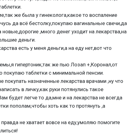
таблетки.
е,так же была у гинеколога,какое то воспаление
чусь да всё бестолку,покупаю вагинальные свечи,да
а новые,дорогие ,много денег уходит на лекарства,на
ольшие деньги.
рства есть у меня деньги,а на еду нет,вот что
емы,я гипертоник,так же пью Лозап +,Коронал,от
 покупаю таблетки с минимальной пенсии.
не покупать назначенные лекарства врачами ,ну что
написать в личку,как руки потянулись такое
Вам будет легче то да,мне и на лекарства не всегда
тки пополам,чтобы хоть как то протянуть ,а
 правда не хватает вовсе на еду,умоляю помогите
литься!