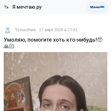
Я мечтаю.ру
🦄
Меню
Ya mechtala
27 март 2026 в 21:03
Умоляю, помогите хоть кто-нибудь!🥺
🙏🏻