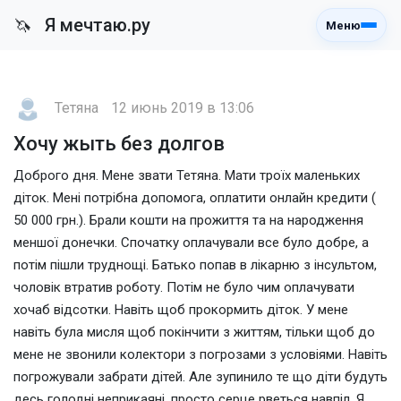
Я мечтаю.ру
🦄
Меню
Тетяна
12 июнь 2019 в 13:06
Хочу жыть без долгов
Доброго дня. Мене звати Тетяна. Мати троїх маленьких
діток. Мені потрібна допомога, оплатити онлайн кредити (
50 000 грн.). Брали кошти на прожиття та на народження
меншої донечки. Спочатку оплачували все було добре, а
потім пішли труднощі. Батько попав в лікарню з інсультом,
чоловік втратив роботу. Потім не було чим оплачувати
хочаб відсотки. Навіть щоб прокормить діток. У мене
навіть була мисля щоб покінчити з життям, тільки щоб до
мене не звонили колектори з погрозами з условіями. Навіть
погрожували забрати дітей. Але зупинило те що діти будуть
десь голодні неприкаяні, просто серце рветься навпіл. Я