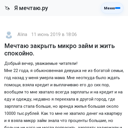
Я мечтаю.ру
🦄
Меню
Alina
11 июнь 2019 в 18:06
Мечтаю закрыть микро займ и жить
спокойно.
Добрый вечер, уважаемые читатели!
Мне 22 года, я обыкновенная девушка не из богатой семьи,
год назад у меня умерла мама. Мне неоткуда было ждать
помощи, взяла кредит и выплачиваю его до сих пор,
вообщем то мне хватало всегда зарплаты и на кредит и на
еду и одежду, недавно я переехала в другой город, где
зарплата стала больше, но аренда жилья большая около
10000 тыс.рублей. Как то мне не хватило денег на квартиру
и я взяла микрр займ знала что проценты большие, но
больше не кого не могла попрасить, зарплату задержали и