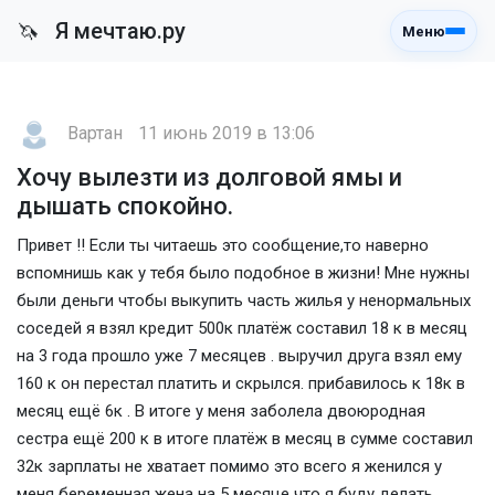
Я мечтаю.ру
🦄
Меню
Вартан
11 июнь 2019 в 13:06
Хочу вылезти из долговой ямы и
дышать спокойно.
Привет !! Если ты читаешь это сообщение,то наверно
вспомнишь как у тебя было подобное в жизни! Мне нужны
были деньги чтобы выкупить часть жилья у ненормальных
соседей я взял кредит 500к платёж составил 18 к в месяц
на 3 года прошло уже 7 месяцев . выручил друга взял ему
160 к он перестал платить и скрылся. прибавилось к 18к в
месяц ещё 6к . В итоге у меня заболела двоюродная
сестра ещё 200 к в итоге платёж в месяц в сумме составил
32к зарплаты не хватает помимо это всего я женился у
меня беременная жена на 5 месяце что я буду делать