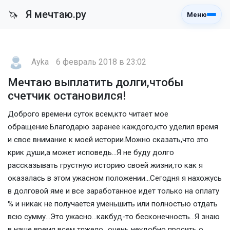
Я мечтаю.ру
🦄
Меню
Ayka
6 февраль 2018 в 23:02
Мечтаю выплатить долги,чтобы
счетчик остановился!
Доброго времени суток всем,кто читает мое
обращение.Благодарю заранее каждого,кто уделил время
и свое внимание к моей истории.Можно сказать,что это
крик души,а может исповедь...Я не буду долго
рассказывать грустную историю своей жизни,то как я
оказалась в этом ужасном положении...Сегодня я нахожусь
в долговой яме и все заработанное идет только на оплату
% и никак не получается уменьшить или полностью отдать
всю сумму...Это ужасно...какбуд-то бесконечность...Я знаю
в наше время всем тяжело...очень неудобно просить о