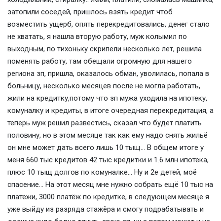
затопили соседей, пришлось взять кредит чтоб
возместить ущерб, опять перекредитовались, денег стало
не хватать, я нашла вторую работу, муж колымил по
выходным, по тихоньку скрипели несколько лет, решила
поменять работу, там обещали огромную для нашего
региона зп, пришла, оказалось обман, уволилась, попала в
больницу, несколько месяцев после не могла работать,
жили на кредитку,потому что зп мужа уходила на ипотеку,
комуналку и кредиты, в итоге очередная перекредитация, а
теперь муж решил развестись, сказал что будет платить
половину, но в этом месяце так как ему надо снять жильё
он мне может дать всего лишь 10 тыщ... В общем итоге у
меня 660 тыс кредитов 42 тыс кредитки и 1.6 млн ипотека,
плюс 10 тыщ долгов по комуналке... Ну и 2е детей, моё
спасение... На этот месяц мне нужно собрать ещё 10 тыс на
платежи, 3000 платёж по кредитке, в следующем месяце я
уже выйду из разряда стажёра и смогу подрабатывать и