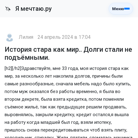
Я мечтаю.ру
🦄
Меню
Лилия
24 апрель 2024 в 17:04
История стара как мир.. Долги стали не
подъёмными.
[h2][/h2]Здравствуйте, мне 33 года, моя история стара как
мир, за несколько лет накопила долгов, причины были
самые разнообразные, сначала мебель надо было купить,
потом муж оказался без работы временно, я была во
втором декрете, была взята кредитка, потом поменяли
съёмное жильё, так как предыдущее решили продавать,
выровнялись, закрыли кредитку, кредит остался,я вышла
на работу когда младшей был год, взяли ипотеку,
пришлось снова перекредитовываться чтоб взять плиту,
холодильник, стиралку.. Жили, платили, сломалась машинка,