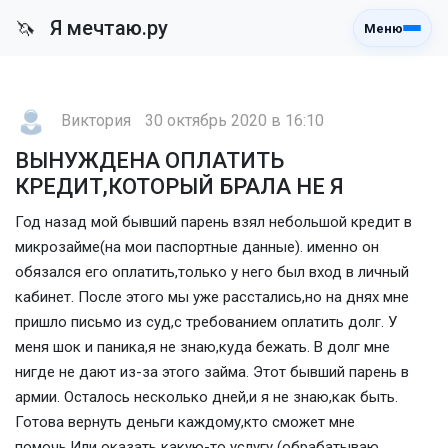
Я мечтаю.ру
🦄
Меню
Виктория
30 октябрь 2020 в 16:10
ВЫНУЖДЕНА ОПЛАТИТЬ
КРЕДИТ,КОТОРЫЙ БРАЛА НЕ Я
Год назад мой бывший парень взял небольшой кредит в
микрозайме(на мои паспортные данные). именно он
обязался его оплатить,только у него был вход в личный
кабинет. После этого мы уже расстались,но на днях мне
пришло письмо из суд,с требованием оплатить долг. У
меня шок и паника,я не знаю,куда бежать. В долг мне
нигде не дают из-за этого займа. Этот бывший парень в
армии. Осталось несколько дней,и я не знаю,как быть.
Готова вернуть деньги каждому,кто сможет мне
помочь.Или оказать какую-то услугу (обрабатываю