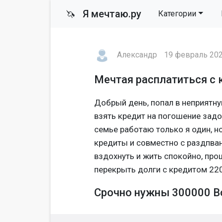
Я мечтаю.ру
🦄
Категории
Александр
19 февраль 202
Мечтая расплатиться с
Добрый день, попал в неприятн
взять кредит на погошение задо
семье работаю только я один, н
кредиты и совместно с раздпван
вздохнуть и жить спокойно, про
перекрыть долги с кредитом 2
Срочно нужны 300000 В