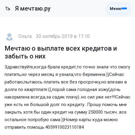
Я мечтаю.ру
🦄
Меню
Ольга
30 октябрь 2019 в 11:10
Мечтаю о выплате всех кредитов и
забыть о них
Здравствуйте,когда брала кредит,то точно знала что смогу
платить,но через месяц я узнала,что беременна:))Сейчас
работаю,пытаюсь платить все без просрочку,но влезаю в
долги по квартплате:((,порой сама голодная хожу(дочь
накормлена всегда,за садик плачу)..но сил уже нет!!!Сейчас
уже есть не большой долг по кредиту...Прошу помочь мне
закрыть хотя бы один кредит на сумму 250000 тысяч...все
остальное попробую сама:))Номер карты куда можно
отправить помощь:4059910023110184