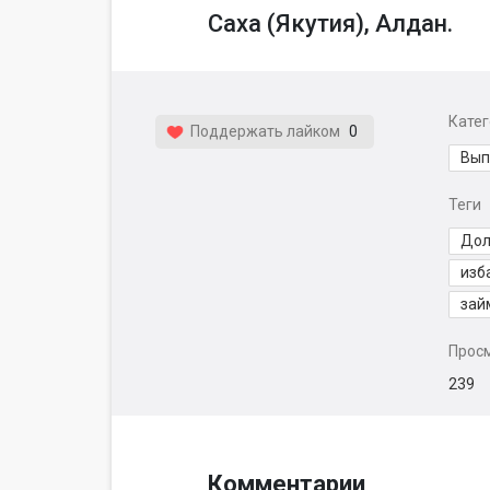
Саха (Якутия), Алдан.
Кате
Поддержать лайком
0
Вып
Теги
Дол
изб
зай
Прос
239
Комментарии