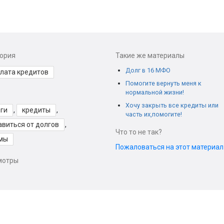
гория
Такие же материалы
Долг в 16 МФО
лата кредитов
Помогите вернуть меня к
нормальной жизни!
Хочу закрыть все кредиты или
ги
,
кредиты
,
часть их,помогите!
авиться от долгов
,
Что то не так?
мы
Пожаловаться на этот материа
мотры