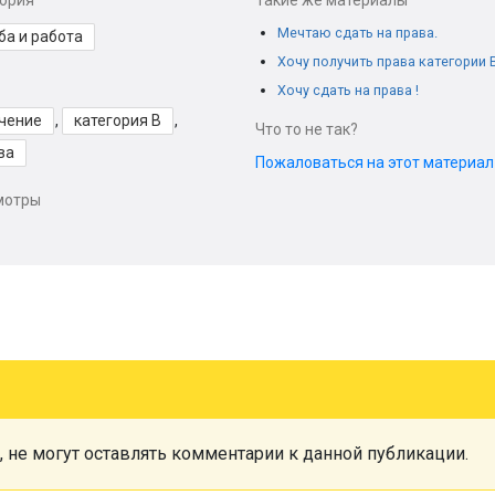
гория
Такие же материалы
Мечтаю сдать на права.
ба и работа
Хочу получить права категории 
Хочу сдать на права !
чение
,
категория B
,
Что то не так?
ва
Пожаловаться на этот материа
мотры
, не могут оставлять комментарии к данной публикации.