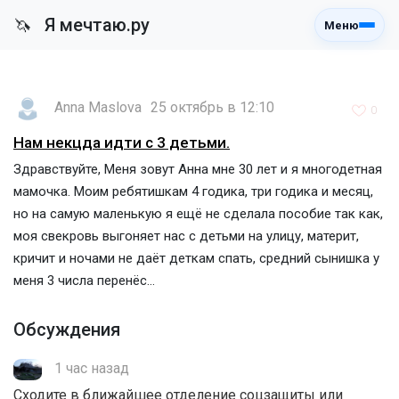
Я мечтаю.ру
🦄
Меню
Anna Maslova
25 октябрь в 12:10
0
Нам некцда идти с 3 детьми.
Здравствуйте, Меня зовут Анна мне 30 лет и я многодетная
мамочка. Моим ребятишкам 4 годика, три годика и месяц,
но на самую маленькую я ещё не сделала пособие так как,
моя свекровь выгоняет нас с детьми на улицу, материт,
кричит и ночами не даёт деткам спать, средний сынишка у
меня 3 числа перенёс...
Обсуждения
1 час назад
Сходите в ближайшее отделение соцзащиты или