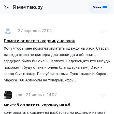
Я мечтаю.ру
🦄
Меню
27 апрель в 22:04
4
Помоги оплатить корзину на озон
Хочу чтобы мне помогли оплатить одежду на озон. Старая
одежда стала непригодна для носки да и обновить
гардероб было бы очень неплохо. Надеюсь,что кто нибудь
поможет!я буду очень и очень благодарна вам!) Озон -
город Сыктывкар. Республика коми. Пункт выдачи Карла
Маркса 160 Артикулы на товары(цифры...
ксю
21 июль в 14:07
1
мечтаб оплатить корзину на вб
хочу оплатить корзину на валберизс но родители не могу