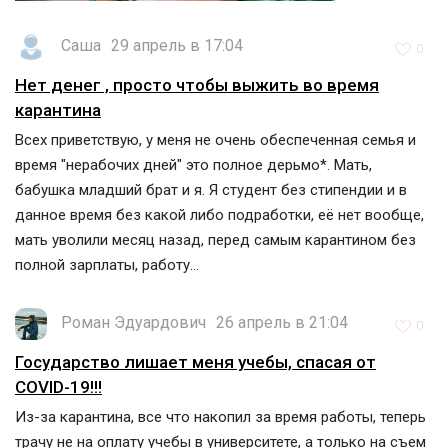
Саша
29 апрель в 17:04
0
Нет денег , просто чтобы выжить во время
карантина
Всех приветствую, у меня не очень обеспеченная семья и
время "нерабочих дней" это полное дерьмо*. Мать,
бабушка младший брат и я. Я студент без стипендии и в
данное время без какой либо подработки, её нет вообще,
мать уволили месяц назад, перед самым карантином без
полной зарплаты, работу...
Роман Эдуардович
26 апрель в 21:04
0
Государство лишает меня учебы, спасая от
COVID-19!!!
Из-за карантина, все что накопил за время работы, теперь
трачу не на оплату учебы в университете, а только на съем