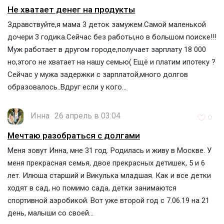
Не хватает денег на продукты
Здравствуйте,я мама 3 деток замужем.Самой маленькой
дочери 3 годика.Сейчас без работы,но в большом поиске!!!
Муж работает в другом городе,получает зарплату 18 000
но,этого не хватает на нашу семью( Ещё и платим ипотеку ?
Сейчас у мужа задержки с зарплатой,много долгов
образовалось..Вдруг если у кого...
Инна
26 апрель в 03:04
0
Мечтаю разобраться с долгами
Меня зовут Инна, мне 31 год. Родилась и живу в Москве. У
меня прекрасная семья, двое прекрасных детишек, 5 и 6
лет. Илюша старший и Викулька младшая. Как и все детки
ходят в сад, но помимо сада, детки занимаются
спортивной аэробикой. Вот уже второй год с 7.06.19 на 21
день, малыши со своей...