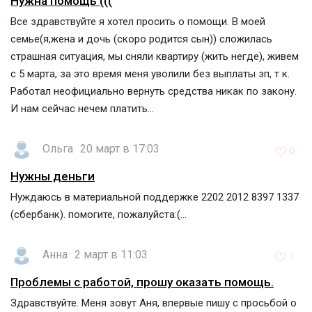
Нужна помощь (((
Все здравствуйте я хотел просить о помощи. В моей
семье(я,жена и дочь (скоро родится сын)) сложилась
страшная ситуация, мы сняли квартиру (жить негде), живем
с 5 марта, за это время меня уволили без выплаты зп, т к.
Работал неофициально вернуть средства никак по закону.
И нам сейчас нечем платить...
Ольга
20 март в 17:03
0
Нужны деньги
Нуждаюсь в материальной поддержке 2202 2012 8397 1337
(сбербанк). помогите, пожалуйста:(...
Анна
2 март в 11:03
1
Проблемы с работой, прошу оказать помощь.
Здравствуйте. Меня зовут Аня, впервые пишу с просьбой о