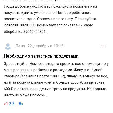
Люди добрые умоляю вас пожалуйста помогите нам
покушать купить умоляю вас. Четверо ребятишек
воспитываю одна. Совсем ни чего нету. Пожалуйста
2202208108281131 номер ватсапп привязан к карте
сбербанка 89069422391...
Лена
22 декабрь в 19:12
2
Необходимо запастись продуктами
Здравствуйте. Немного стыдно просить вас о помощи, но у
меня реальные проблемы с расходами. Живу в съёмной
квартире (арендная плата 23000 ₽), плачу́ не только за неё,
но и за коммунальные услуги больше 2000 ₽, за интернет
600 ₽ и оставшиеся деньги трачу на продукты. Из родных
никто не может помочь....
«
1
2
3
...
8
»