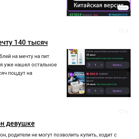
0
ечту 140 тысяч
блей на мечту на пит
 я уже нашел остальное
сяч поцдут на
0
он девушке
н, родители не могут позволить купить, ходит с