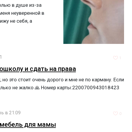
болью в душе из-за
меня неуверенной в
ижу не себя, а
1
1
ошколу и сдать на права
но это стоит очень дорого и мне не по карману. Если
колько не жалко 🙏 Номер карты:2200700943018423
рь в 21:09
0
 мебель для мамы