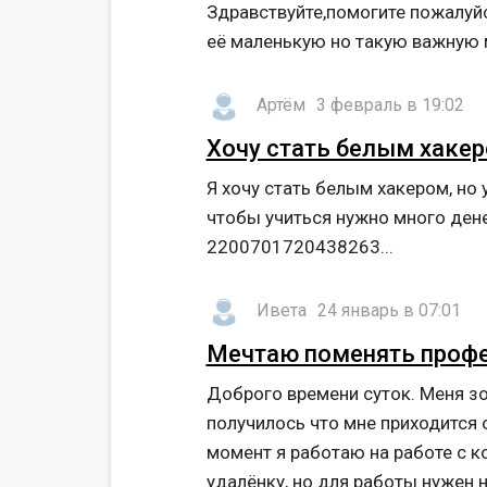
Здравствуйте,помогите пожалуй
её маленькую но такую важную ме
Артём
3 февраль в 19:02
Хочу стать белым хаке
Я хочу стать белым хакером, но у
чтобы учиться нужно много дене
2200701720438263...
Ивета
24 январь в 07:01
Мечтаю поменять проф
Доброго времени суток. Меня зо
получилось что мне приходится
момент я работаю на работе с к
удалëнку, но для работы нужен н