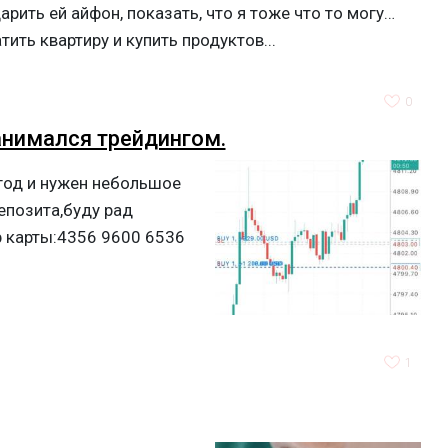
ить ей айфон, показать, что я тоже что то могу…
тить квартиру и купить продуктов...
0
анимался трейдингом.
год и нужен небольшое
епозита,буду рад
 карты:4356 9600 6536
1