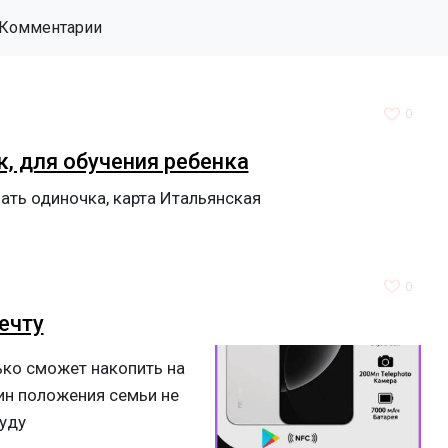
Комментарии
0
к, для обучения ребенка
мать одиночка, карта Итальянская
0
ечту
ько сможет накопить на
Фин положения семьи не
Буду