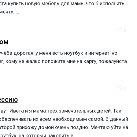
ста купить новую мебель для мамы что б исполнить
чту.....
0
ром
чёба дорогая, у меня есть ноутбук и интернет, но
г, кому не жалко положите мне на карту, пожалуйста
0
ессию
вут Ивета и я мама трех замечательных детей. Так
 обеспечивать их всем необходимым самой. В данный
оторой прихожу домой очень поздно. Мечтаю уйти на
оутбук, на который накопить в...