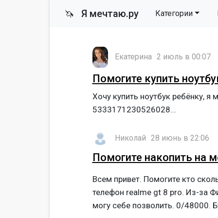
Я мечтаю.ру
🦄
Категории
Екатерина
2 июль в 00:07
Помогите купить ноутбу
Хочу купить ноутбук ребёнку, я 
5333171230526028...
Николай
28 июнь в 22:06
Помогите накопить на м
Всем привет. Помогите кто скол
телефон realme gt 8 pro. Из-за 
могу себе позволить. 0/48000. 