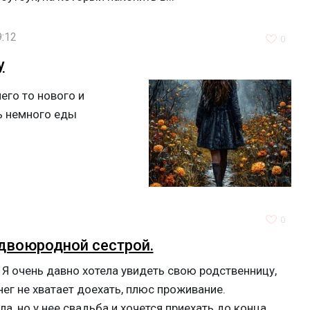
:12
0
у
чего то нового и
ь немного еды
0
 двоюродной сестрой.
 Я очень давно хотела увидеть свою родственницу,
нег не хватает доехать, плюс проживание.
а, но у нее свадьба и хочется приехать до конца