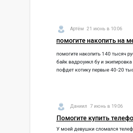
Артëм
21 июнь в 10:06
помогите накопить на м
помогите накопить 140 тысяч ру
байк вадроуикл бу и экипировка
пофдет котику первые 40-20 ты
Даниил
7 июнь в 19:06
Помогите купить телеф
У моей девушки сломался телефо