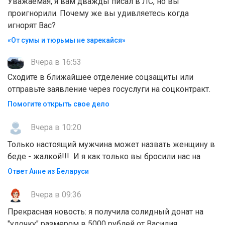
Уважаемая, я вам дважды писал в ЛС, но вы
проигнорили. Почему же вы удивляетесь когда
игнорят Вас?
«От сумы и тюрьмы не зарекайся»
Вчера в 16:53
Сходите в ближайшее отделение соцзащиты или
отправьте заявление через госуслуги на соцконтракт.
Помогите открыть свое дело
Вчера в 10:20
Только настоящий мужчина может назвать женщину в
беде - жалкой!!! И я как только вы бросили нас на
Ответ Анне из Беларуси
Вчера в 09:36
Прекрасная новость: я получила солидный донат на
"удочку" размером в 5000 рублей от Василия