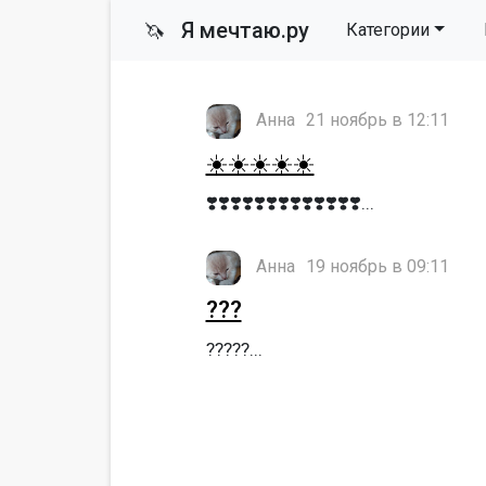
Я мечтаю.ру
🦄
Категории
Анна
21 ноябрь в 12:11
☀️☀️☀️☀️☀️
❣️❣️❣️❣️❣️❣️❣️❣️❣️❣️❣️❣️❣️...
Анна
19 ноябрь в 09:11
???
?????...