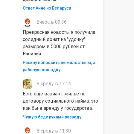
Ответ Анне из Беларуси
Вчера в 09:36
Прекрасная новость: я получила
солидный донат на "удочку"
размером в 5000 рублей от
Василия
Рискну попросить не милостыню, а
рабочую лошадку
В среду в 17:14
Есть ещё вариант: жильё по
договору социального найма, это
как бы в аренду у государства.
Чужую беду руками разведу
В среду в 11:30