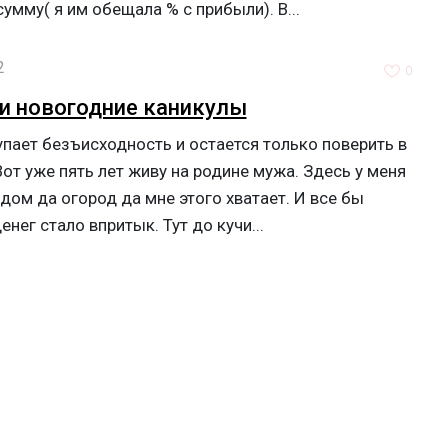
мму( я им обещала % с прибыли). В...
2
0
и новогодние каникулы
упает безъисходность и остается только поверить в
от уже пять лет живу на родине мужа. Здесь у меня
 дом да огород да мне этого хватает. И все бы
нег стало впритык. Тут до кучи...