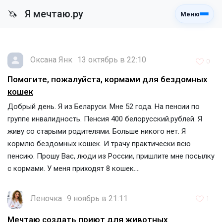
Я мечтаю.ру
🦄
Меню
Оксана Янк
13 октябрь в 22:10
0
Помогите, пожалуйста, кормами для бездомных
кошек
Добрый день. Я из Беларуси. Мне 52 года. На пенсии по
группе инвалидность. Пенсия 400 белорусский.рублей. Я
живу со старыми родителями. Больше никого нет. Я
кормлю бездомных кошек. И трачу практически всю
пенсию. Прошу Вас, люди из России, пришлите мне посылку
с кормами. У меня приходят 8 кошек....
Леночка
9 ноябрь в 21:11
1
Мечтаю создать приют для животных