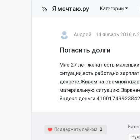
Я мечтаю.ру
🦄
Категории
Андрей
14 январь 2016 в 2
Погасить долги
Мне 27 лет женат есть маленьки
ситуации,есть работа,но зарплат
декрете.Живем на съемной ква
материальную ситуацию.Заранее
Яндекс деньги 4100174992384
Кате
Поддержать лайком
0
Нуж