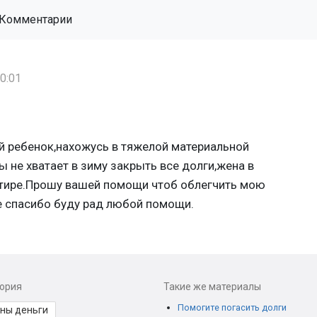
Комментарии
0:01
й ребенок,нахожусь в тяжелой материальной
ы не хватает в зиму закрыть все долги,жена в
ртире.Прошу вашей помощи чтоб облегчить мою
 спасибо буду рад любой помощи.
2
гория
Такие же материалы
Помогите погасить долги
ны деньги