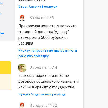
ем
Ответ Анне из Беларуси
и
Вчера в 09:36
Прекрасная новость: я получила
солидный донат на "удочку"
л
размером в 5000 рублей от
Василия
Рискну попросить не милостыню, а
рабочую лошадку
В среду в 17:14
Есть ещё вариант: жильё по
договору социального найма, это
как бы в аренду у государства.
Чужую беду руками разведу
В среду в 11:30