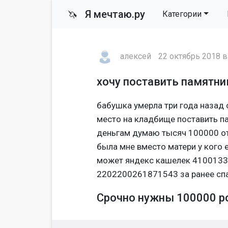
Я мечтаю.ру
🦄
Категории
алексей
22 октябрь 2018 в
хочу поставить памятни
бабушка умерла три года назад 
место на кладбище поставить па
деньгам думаю тысяч 100000 от
была мне вместо матери у кого 
может яндекс кашелек 41001334
2202200261871543 за ранее сп
Срочно нужны 100000 ро