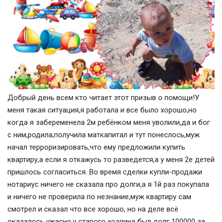
Добрый день всем кто читает этот призыв о помощи!У
меня такая ситуация,я работала и все было хорошо,но
когда я забеременела 2м ребёнком меня уволили,да и бог
с ним,родила,получила маткапитал и тут понеслось,муж
начал терроризировать,что ему предложили купить
квартиру,а если я откажусь то разведется,а у меня 2е детей
пришлось согласиться. Во время сделки купли-продажи
нотариус ничего не сказала про долги,а я 1й раз покупала
и ничего не проверила по незнание,муж квартиру сам
смотрел и сказал что все хорошо, но на деле всё
оказалось ужасно,у старого хозяина был долг 100000 за