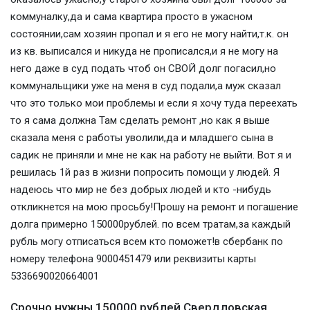
коммуналку,да и сама квартира просто в ужасном
состоянии,сам хозяин пропал и я его не могу найти,т.к. он
из кв. выписался и никуда не прописался,и я не могу на
него даже в суд подать чтоб он СВОЙ долг погасил,но
коммунальщики уже на меня в суд подали,а муж сказал
что это только мои проблемы и если я хочу туда переехать
то я сама должна Там сделать ремонт ,но как я выше
сказала меня с работы уволили,да и младшего сына в
садик не приняли и мне не как на работу не выйти. Вот я и
решилась 1й раз в жизни попросить помощи у людей. Я
надеюсь что мир не без добрых людей и кто -нибудь
откликнется на мою просьбу!Прошу на ремонт и погашение
долга примерно 150000рублей. по всем тратам,за каждый
рубль могу отписаться всем кто поможет!в сбербанк по
номеру телефона 9000451479 или реквизиты карты
5336690020664001
Срочно нужны 150000 рублей Свердловская