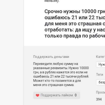
нельзя).
Срочно нужны 10000 грн,
ошибаюсь 21 или 22 тыс
для меня это страшная с
отработать: да ищу у на
только правда по рабоч
Поддержать деньгами
Кате
Переведите любую сумму на
Нуж
указанные реквизиты. Нужно 10000
грн, а в рублях кажется это если не
Теги
ошибаюсь 21 или 22 тысячи рублей.
Может кто-то посмеется а для
без
меня это страшная сумма.
Прос
Поддержать лайком
0
394