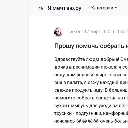
Я мечтаю.ру
🦄
Категории
Ольга
12 март 2025 в 15:03
Прошу помочь собрать 
Здравствуйте людм добрые! Оче
дочка в реанимации лежала я со
воду, камфорный спирт, влажны
она в палате, я езжу каждый де
свежие продукты,еду. В больниц
помогите собрать средства на п
сухой шампунь для ухода за леж
трусики - подгузники, камфорны
начались 😭😭😭😭 очень больно