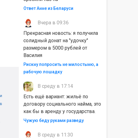
Ответ Анне из Беларуси
Вчера в 09:36
Прекрасная новость: я получила
солидный донат на "удочку"
размером в 5000 рублей от
Василия
Рискну попросить не милостыню, а
рабочую лошадку
В среду в 17:14
и
Есть ещё вариант: жильё по
договору социального найма, это
 в
как бы в аренду у государства.
Чужую беду руками разведу
В среду в 11:30