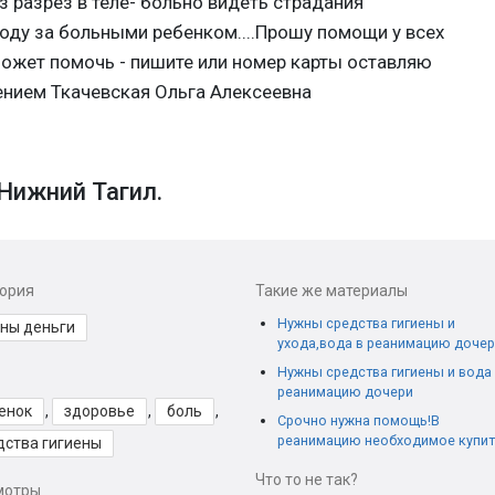
з разрез в теле- больно видеть страдания
ходу за больными ребенком....Прошу помощи у всех
может помочь - пишите или номер карты оставляю
нием Ткачевская Ольга Алексеевна
Нижний Тагил.
гория
Такие же материалы
Нужны средства гигиены и
ны деньги
ухода,вода в реанимацию дочер
Нужны средства гигиены и вода
реанимацию дочери
енок
,
здоровье
,
боль
,
Срочно нужна помощь!В
реанимацию необходимое купит
дства гигиены
Что то не так?
мотры