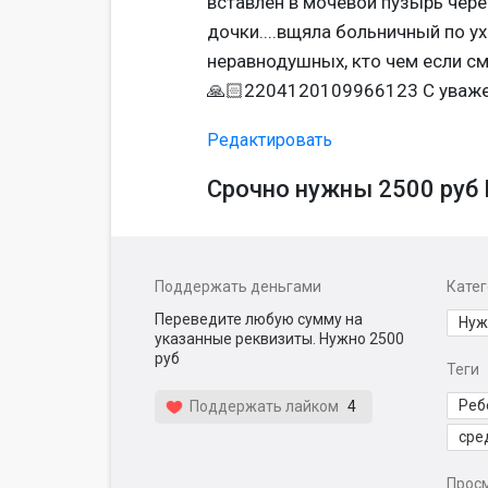
вставлен в мочевой пузырь чере
дочки....вщяла больничный по у
неравнодушных, кто чем если с
🙏🏻2204120109966123 С уваже
Редактировать
Срочно нужны 2500 руб 
Поддержать деньгами
Кате
Переведите любую сумму на
Нуж
указанные реквизиты. Нужно 2500
руб
Теги
Реб
Поддержать лайком
4
сре
Прос