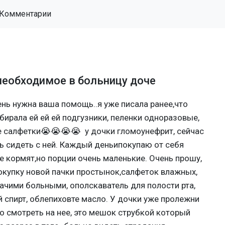
Комментарии
необходимое в больницу доче
нь нужна ваша помощь..я уже писала ранее,что
бирала ей ей ей подгузники, пеленки одноразовые,
е салфетки😭😭😭😭 у дочки гломоунефрит, сейчас
нь сидеть с ней. Каждый деньипокупаю от себя
е кормят,но порции очень маленькие. Очень прошу,
окупку новой пачки простынок,салфеток влажных,
ачими больными, ополскаватель для полости рта,
й спирт, облепиховте масло. У дочки уже пролежни
 смотреть на нее, это мешок струбкой который