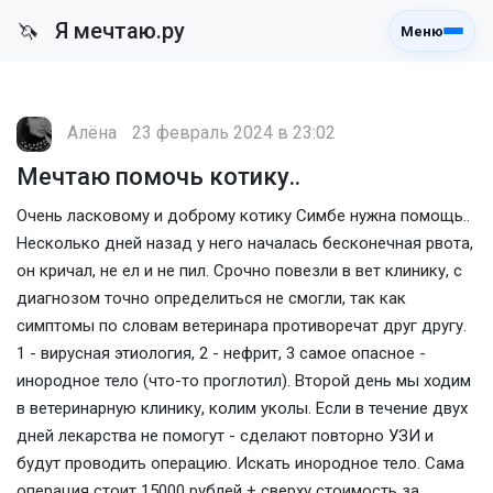
Я мечтаю.ру
🦄
Меню
Алёна
23 февраль 2024 в 23:02
Мечтаю помочь котику..
Очень ласковому и доброму котику Симбе нужна помощь..
Несколько дней назад у него началась бесконечная рвота,
он кричал, не ел и не пил. Срочно повезли в вет клинику, с
диагнозом точно определиться не смогли, так как
симптомы по словам ветеринара противоречат друг другу.
1 - вирусная этиология, 2 - нефрит, 3 самое опасное -
инородное тело (что-то проглотил). Второй день мы ходим
в ветеринарную клинику, колим уколы. Если в течение двух
дней лекарства не помогут - сделают повторно УЗИ и
будут проводить операцию. Искать инородное тело. Сама
операция стоит 15000 рублей + сверху стоимость за