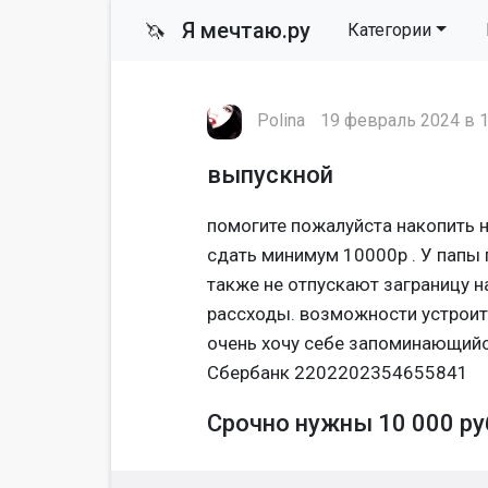
Я мечтаю.ру
🦄
Категории
Polina
19 февраль 2024 в 1
выпускной
помогите пожалуйста накопить н
сдать минимум 10000р . У папы 
также не отпускают заграницу н
рассходы. возможности устроить
очень хочу себе запоминающий
Сбербанк 2202202354655841
Срочно нужны 10 000 ру