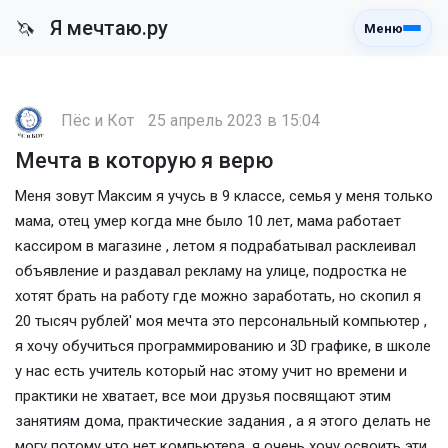
Я мечтаю.ру
🦄
Меню
Пёс и Кот
25 апрель 2023 в 15:04
Мечта в которую я верю
Меня зовут Максим я учусь в 9 классе, семья у меня только
мама, отец умер когда мне было 10 лет, мама работает
кассиром в магазине , летом я подрабатывал расклеивал
объявление и раздавал рекламу на улице, подростка не
хотят брать на работу где можно заработать, но скопил я
20 тысяч рублей' моя мечта это персональный компьютер ,
я хочу обучиться программированию и 3D графике, в школе
у нас есть учитель который нас этому учит но времени и
практики не хватает, все мои друзья посвящают этим
занятиям дома, практические задания , а я этого делать не
могу потому что нет компьютера, я очень хочу освоить эти