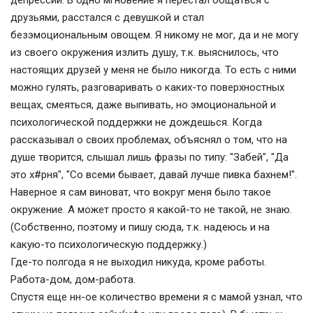
депрессии. В одно мгновение я перестал общаться с
друзьями, расстался с девушкой и стал
безэмоциональным овощем. Я никому не мог, да и не могу
из своего окружения излить душу, т.к. выяснилось, что
настоящих друзей у меня не было никогда. То есть с ними
можно гулять, разговаривать о каких-то поверхностных
вещах, смеяться, даже выпивать, но эмоциональной и
психологической поддержки не дождешься. Когда
рассказывал о своих проблемах, объяснял о том, что на
душе творится, слышал лишь фразы по типу: "Забей", "Да
это х#рня", "Со всеми бывает, давай лучше пивка бахнем!".
Наверное я сам виноват, что вокруг меня было такое
окружение. А может просто я какой-то не такой, не знаю.
(Собственно, поэтому и пишу сюда, т.к. надеюсь и на
какую-то психологическую поддержку.)
Где-то полгода я не выходил никуда, кроме работы.
Работа-дом, дом-работа.
Спустя еще нн-ое количество времени я с мамой узнал, что