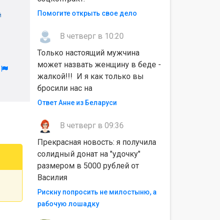
Помогите открыть свое дело
й
В четверг в 10:20
Только настоящий мужчина
может назвать женщину в беде -
л
жалкой!!! И я как только вы
бросили нас на
Ответ Анне из Беларуси
В четверг в 09:36
Прекрасная новость: я получила
солидный донат на "удочку"
размером в 5000 рублей от
Василия
Рискну попросить не милостыню, а
рабочую лошадку