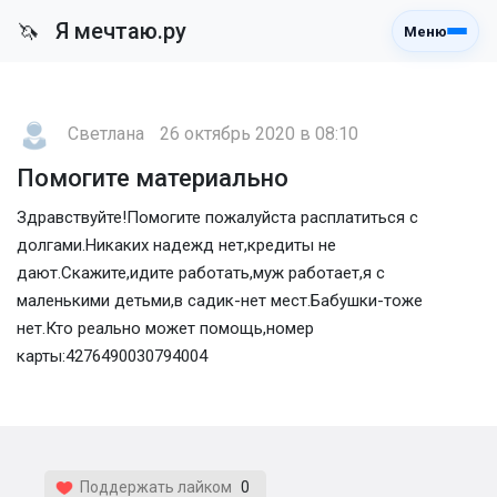
Я мечтаю.ру
🦄
Меню
Светлана
26 октябрь 2020 в 08:10
Помогите материально
Здравствуйте!Помогите пожалуйста расплатиться с
долгами.Никаких надежд нет,кредиты не
дают.Скажите,идите работать,муж работает,я с
маленькими детьми,в садик-нет мест.Бабушки-тоже
нет.Кто реально может помощь,номер
карты:4276490030794004
Поддержать лайком
0