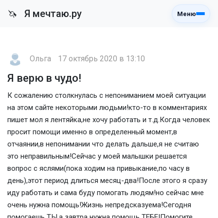
Я мечтаю.ру
🦄
Меню
Ольга
17 октябрь 2020 в 13:10
Я верю в чудо!
К сожалению столкнулась с непониманием моей ситуации
на этом сайте некоторыми людьми!кто-то в комментариях
пишет мол я лентяйка,не хочу работать и т.д.Когда человек
просит помощи именно в определенный момент,в
отчаянии,в непонимании что делать дальше,я не считаю
это неправильным!Сейчас у моей малышки решается
вопрос с яслями(пока ходим на привыкание,по часу в
день),этот период длиться месяц-два!После этого я сразу
иду работать и сама буду помогать людям!но сейчас мне
очень нужна помощь!Жизнь непредсказуема!Сегодня
помогаешь ТЫ,а завтра нужна помощь ТЕБЕ!Помогите