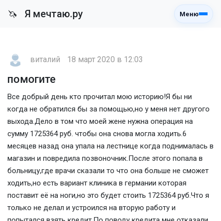
Я мечтаю.ру
🦄
Меню
виталий
18 март 2020 в 12:03
помогите
Все добрый день кто прочитал мою историю!Я бы ни
когда не обратился бы за помощью,но у меня нет другого
выхода.Дело в том что моей жене нужна операция на
сумму 1725364 руб. чтобы она снова могла ходить.6
месяцев назад она упала на лестнице когда поднималась в
магазин и повредила позвоночник.После этого попала в
больницу,где врачи сказали то что она больше не сможет
ходить,но есть вариант клиника в германии которая
поставит её на ноги,но это будет стоить 1725364 руб.Что я
только не делал и устроился на вторую работу и
попытался взять кредит.По поводу кредита мне отказали