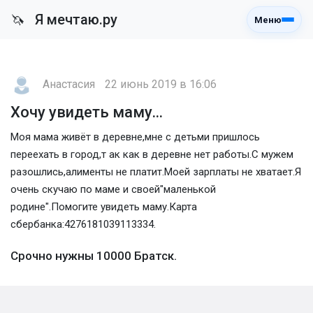
Я мечтаю.ру
🦄
Меню
Анастасия
22 июнь 2019 в 16:06
Хочу увидеть маму...
Моя мама живёт в деревне,мне с детьми пришлось
переехать в город,т ак как в деревне нет работы.С мужем
разошлись,алименты не платит.Моей зарплаты не хватает.Я
очень скучаю по маме и своей"маленькой
родине".Помогите увидеть маму.Карта
сбербанка:4276181039113334.
Срочно нужны 10000 Братск.