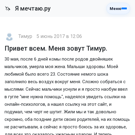
Я мечтаю.ру
🦄
Меню
Тимур
5 июнь 2017 в 12:06
Привет всем. Меня зовут Тимур.
30 мая, после 6 дней комы после родов двойняшек
мальчиков, умерла моя жена. Малыши здоровы. Моей
любимой было всего 23. Состояние немого шока
заполнило весь воздух вокруг меня. Сложно собраться с
мыслями. Сейчас мальчики уснули и я просто наобум ввел
в гугле "мне нужна помощь", надеялся увидеть ссылки на
онлайн-психологов, а нашел ссылку на этот сайт, и
подумал, чем черт не шутит. Жили мы и так довольно
скромно, оба поздние дети своих родителей, на их помощь
не расчитывали, а сейчас я просто боюсь за их здоровье,
для всех это оказалось ужасным ударом. И теперь