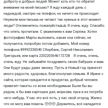
доброту и добрых людей. Может хоть кто-то обратит
внимание на моей письмо? Я жду каждый день с
надеждой, смотрю на телефон, но ничего не происходит.
Неужели мои письма не читают так нужные в этот момент
люди? Откликнитесь пожалуйста🙏🙏 Я очень жду. Спасибо
что опять прочитали. С уважением к вам Серёжа. Хотел
фотографию Марты выложить, какая она сейчас, не
получается, попробую потом добавить. Мой номер
телефона 89992330040 Сбербанк, Сергей Николаевич
Григорьев, или карта 2202203646172728 . Я очень, очень,
очень жду. Не забывайте поздравить своих бабушек и мам.
Они будут рады даже звонку. Пусть в Новый год принесёт
много радости, здоровье, благополучия семьям. А Ирине с
сайта, которая нуждается в продуктах, добрый человек
привезёт пакеты со всем необходимым. Были бы вы
рядом, я бы вам картошки дал, моркови, лука и из погреба
чего-нибудь. У нас это всё есть, у нас свой огород. Жалко
что не могу вам помочь 🥺🥺🥺 Держитесь, всё наладится