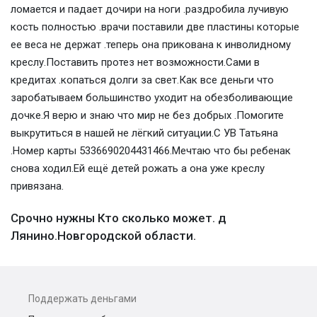
ломается и падает дочири на ноги .раздробила лучивую
кость полностью .врачи поставили две пластины которые
ее веса не держат .теперь она прикована к инволидному
креслу.Поставить протез нет возможности.Сами в
кредитах .копаться долги за свет.Как все деньги что
заробатываем большинство уходит на обезболивающие
дочке.Я верю и знаю что мир не без добрых .Помогите
выкрутиться в нашей не лёгкий ситуации.С УВ Татьяна
.Номер карты 5336690204431466.Мечтаю что бы ребенак
снова ходил.Ей ещё детей рожать а она уже креслу
привязана.
Срочно нужны Кто сколько может. д
Лянино.Новгородской области.
Поддержать деньгами