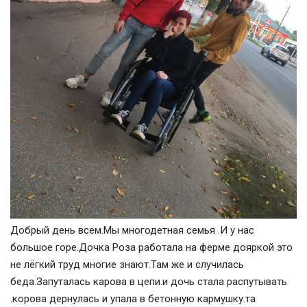
Добрый день всем.Мы многодетная семья .И у нас
большое горе.Дочка Роза работала на ферме дояркой это
не лёгкий труд многие знают.Там же и случилась
беда.Запуталась карова в цепи.и дочь стала распутывать
.корова дернулась и упала в бетонную кармушку.та