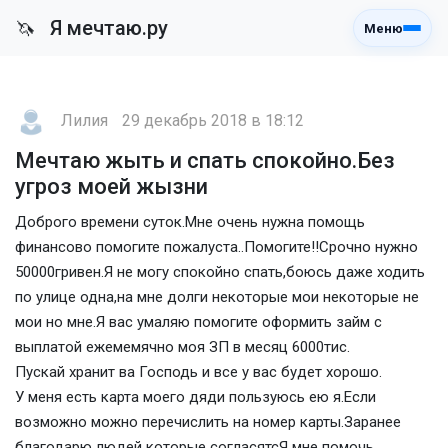
Я мечтаю.ру
🦄
Меню
Лилия
29 декабрь 2018 в 18:12
Мечтаю жыть и спать спокойно.Без
угроз моей жызни
Доброго времени суток.Мне очень нужна помощь
финансово помогите пожалуста..Помогите!!Срочно нужно
50000гривен.Я не могу спокойно спать,боюсь даже ходить
по улице одна,на мне долги некоторые мои некоторые не
мои но мне.Я вас умаляю помогите оформить займ с
выплатой ежемемячно моя ЗП в месяц 6000тис.
Пускай хранит ва Господь и все у вас будет хорошо.
У меня есть карта моего дяди пользуюсь ею я.Если
возможно можно перечислить на номер карты.Заранее
благодарю людей которые согласятсЯ мне помочь.