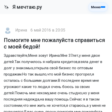
Я мечтаю.ру
🦄
Меню
Ирина
6 май 2016 в 20:05
Помогите мне пожалуйста справиться
с моей бедой!
Здравствуйте,Меня зовут Ирина.Мне 37лет,у меня двое
детей.Так получилось я набрала кредитов,взяла денег в
долг у знакомых,открыла свой бизнес по оптовым
продажам.Но так вышло,что мой бизнес прогорел,я
осталась с большими долгами.В последнее время мне
угрожают какие то люди,я очень боюсь за своих
детей.Помочь мне некому,мне очень стыдно,но у меня
последняя надежда,на вашу помощь.Сейчас я в таком
состоянии,что мне жить не хочется,я стараюсь,а у меня не
получается.Я вас очень прошу помогите мне пожалуйста