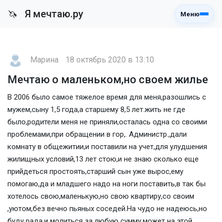
Я мечтаю.ру
🦄
Меню
Марина
18 октябрь 2020 в 13:10
Мечтаю о маленьком,но своем жилье
В 2006 было самое тяжелое время для меня,разошлись с
мужем,сыну 1,5 года,а старшему 8,5 лет.жить не где
было,родители меня не приняли,осталась одна со своими
проблемами,при обращении в гор,. Администр.,дали
комнату в общежитии,и поставили на учет,для улудшения
жилищных условий,13 лет стою,и не знаю сколько еще
прийдеться простоять,старший сын уже вырос,ему
помогаю,да и младшего надо на ноги поставить,в так бы
хотелось свою,маленькую,но свою квартиру,со своим
,уютом,без вечно пьяных соседей.На чудо не надеюсь,но
буду рада,и молиться за любую сумму,может на этой